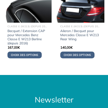
CLASSE E (W213) (DEPUIS 2017)
CLASSE E (W213) (DEPUIS 2017)
Becquet / Extension CAP
Aileron / Becquet pour
pour Mercedes Benz
Mercedes Classe E W213
Classe E W213 Berline
Rear Wing
(depuis 2016)
167,00
€
140,00
€
CHOIX DES OPTIONS
CHOIX DES OPTIONS
Newsletter