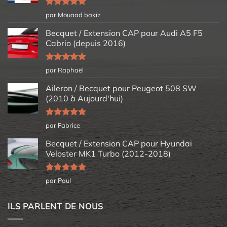
Note
5
sur
par Mouaad bakiz
5
Becquet / Extension CAP pour Audi A5 F5
Cabrio (depuis 2016)
Note
5
sur
par Raphaël
5
Aileron / Becquet pour Peugeot 508 SW
(2010 à Aujourd'hui)
Note
5
sur
par Fabrice
5
Becquet / Extension CAP pour Hyundai
Veloster MK1 Turbo (2012-2018)
Note
5
sur
par Paul
5
ILS PARLENT DE NOUS