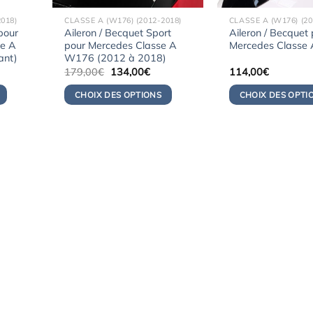
018)
CLASSE A (W176) (2012-2018)
CLASSE A (W176) (20
pour
Aileron / Becquet Sport
Aileron / Becquet
se A
pour Mercedes Classe A
Mercedes Classe
ant)
W176 (2012 à 2018)
Le
Le
Le
179,00
€
134,00
€
114,00
€
prix
prix
prix
actuel
initial
actuel
CHOIX DES OPTIONS
CHOIX DES OPTI
est :
était :
est :
1453,06€.
179,00€.
134,00€.