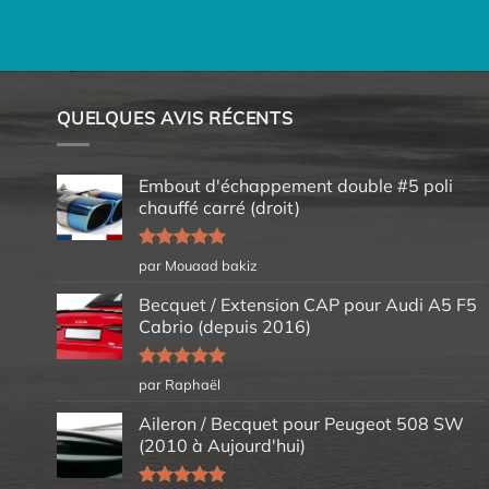
QUELQUES AVIS RÉCENTS
Embout d'échappement double #5 poli
chauffé carré (droit)
Note
5
sur
par Mouaad bakiz
5
Becquet / Extension CAP pour Audi A5 F5
Cabrio (depuis 2016)
Note
5
sur
par Raphaël
5
Aileron / Becquet pour Peugeot 508 SW
(2010 à Aujourd'hui)