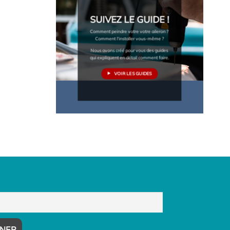
SUIVEZ LE GUIDE !
Comment peindre votre votre aileron ?
Comment l'installer vous-même ?
Nous avons créé pour vous des guides
qui expliquent en détail comment faire.
VOIR LES GUIDES