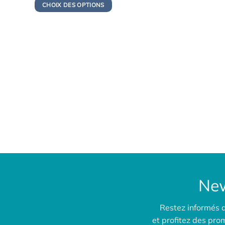
initial
actuel
CHOIX DES OPTIONS
était :
est :
145,00€.
134,00€.
New
Restez informés 
et profitez des pr