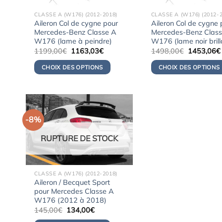
CLASSE A (W176) (2012-2018)
CLASSE A (W176) (2012-2
Aileron Col de cygne pour
Aileron Col de cygne 
Mercedes-Benz Classe A
Mercedes-Benz Clas
W176 (lame à peindre)
W176 (lame noir brill
Le
Le
Le
1199,00
€
1163,03
€
1498,00
€
1453,06
€
prix
prix
prix
initial
actuel
initial
CHOIX DES OPTIONS
CHOIX DES OPTIONS
était :
est :
était :
1199,00€.
1163,03€.
1498,00€.
-8%
RUPTURE DE STOCK
CLASSE A (W176) (2012-2018)
Aileron / Becquet Sport
pour Mercedes Classe A
W176 (2012 à 2018)
Le
Le
145,00
€
134,00
€
prix
prix