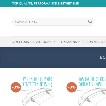
Passer
TOP QUALITÉ, PERFORMANCE & ESTHÉTISME
au
contenu
Recherche
pour :
VOIR TOUS LES AILERONS
FIXATIONS
BONNES AFF
BO
-3%
-3%