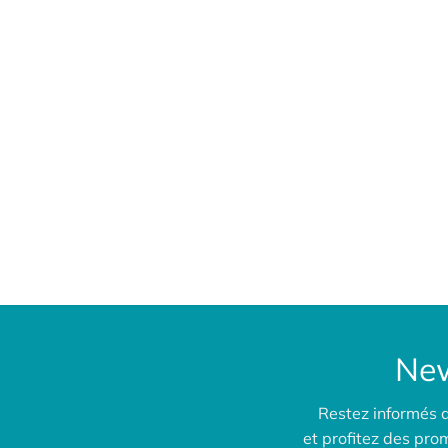
New
Restez informés 
et profitez des pr