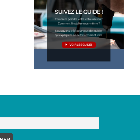
SUIVEZ LE GUIDE !
Comment peindre votre votre aileron ?
Comment l'installer vous-même ?
Nous avons créé pour vous des guides
qui expliquent en détail comment faire.
VOIR LES GUIDES