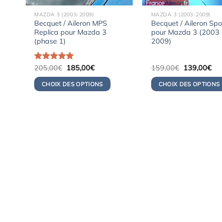
MAZDA 3 (2003-2009)
MAZDA 3 (2003-2009)
Becquet / Aileron MPS
Becquet / Aileron Spo
Replica pour Mazda 3
pour Mazda 3 (2003
(phase 1)
2009)
Le
Le
Le
Le
Note
205,00
5.00
€
185,00
€
159,00
€
139,00
€
prix
prix
prix
pri
sur 5
initial
actuel
initial
act
CHOIX DES OPTIONS
CHOIX DES OPTIONS
était :
est :
était :
est 
205,00€.
185,00€.
159,00€.
13