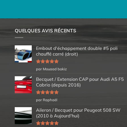
QUELQUES AVIS RÉCENTS
Embout d'échappement double #5 poli
chauffé carré (droit)
Note
5
sur
par Mouaad bakiz
5
Becquet / Extension CAP pour Audi A5 F5
Cabrio (depuis 2016)
Note
5
sur
par Raphaël
5
Aileron / Becquet pour Peugeot 508 SW
(2010 à Aujourd'hui)