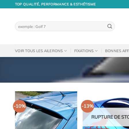
Passer
TOP QUALITÉ, PERFORMANCE & ESTHÉTISME
au
contenu
Recherche
pour :
VOIR TOUS LES AILERONS
FIXATIONS
BONNES AFF
-10%
-13%
RUPTURE DE ST