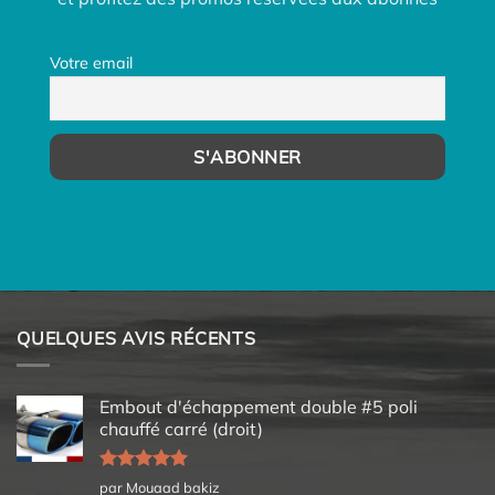
Votre email
QUELQUES AVIS RÉCENTS
Embout d'échappement double #5 poli
chauffé carré (droit)
Note
5
sur
par Mouaad bakiz