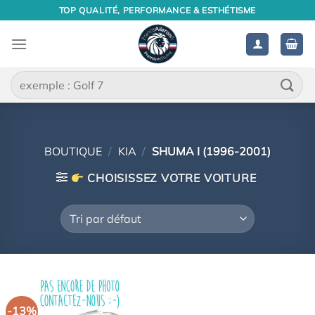
Passer
TOP QUALITÉ, PERFORMANCE & ESTHÉTISME
au
contenu
Recherche
pour :
BOUTIQUE
/
KIA
/
SHUMA I (1996-2001)
CHOISISSEZ VOTRE VOITURE
-13%