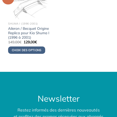
SHUMA I (1996-2001)
Aileron / Becquet Origine
Replica pour Kia Shuma I
(1996 à 2001)
Le
Le
149,00
€
129,00
€
prix
prix
initial
actuel
CHOIX DES OPTIONS
était :
est :
149,00€.
129,00€.
Newsletter
Restez informés des dernières nouveautés
et profitez des promos réservées aux abonnés