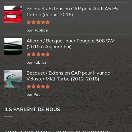
5
Becquet / Extension CAP pour Audi A5 F5
Cabrio (depuis 2016)
Note
5
sur
par Raphaël
5
Aileron / Becquet pour Peugeot 508 SW
(2010 à Aujourd'hui)
Note
5
sur
par Fabrice
5
Becquet / Extension CAP pour Hyundai
Veloster MK1 Turbo (2012-2018)
Note
5
sur
par Paul
5
ILS PARLENT DE NOUS