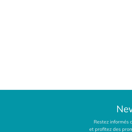
New
Restez informés 
et profitez des pr