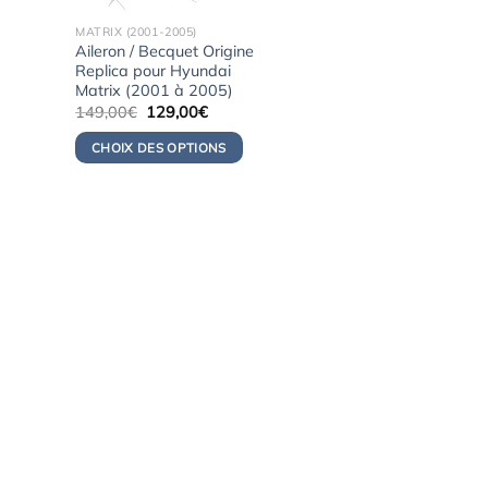
MATRIX (2001-2005)
Aileron / Becquet Origine
Replica pour Hyundai
Matrix (2001 à 2005)
Le
Le
149,00
€
129,00
€
prix
prix
initial
actuel
CHOIX DES OPTIONS
était :
est :
149,00€.
129,00€.