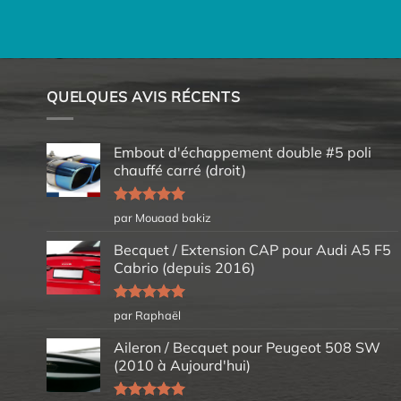
QUELQUES AVIS RÉCENTS
Embout d'échappement double #5 poli
chauffé carré (droit)
Note
5
sur
par Mouaad bakiz
5
Becquet / Extension CAP pour Audi A5 F5
Cabrio (depuis 2016)
Note
5
sur
par Raphaël
5
Aileron / Becquet pour Peugeot 508 SW
(2010 à Aujourd'hui)