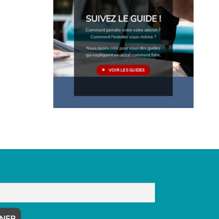
SUIVEZ LE GUIDE !
Comment peindre votre votre aileron ?
Comment l'installer vous-même ?
Nous avons créé pour vous des guides
qui expliquent en détail comment faire.
VOIR LES GUIDES