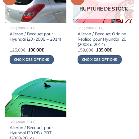
RUPTURE DE STOCK
I20 (2008-2014)
I20 (2008-2014)
Aileron / Becquet pour
Aileron / Becquet Origine
Hyundai i20 (2008 – 2014)
Replica pour Hyundai i20
(2008 à 2014)
Le
Le
Le
Le
125,00
€
100,00
€
159,00
€
139,00
€
prix
prix
prix
prix
initial
actuel
initial
actuel
CHOIX DES OPTIONS
CHOIX DES OPTIONS
était :
est :
était :
est :
125,00€.
100,00€.
159,00€.
139,00€.
I20 (2008-2014)
Aileron / Becquet pour
Hyundai i20 PB / PBT
(2008-2014)