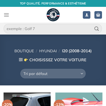
Passer
TOP QUALITÉ, PERFORMANCE & ESTHÉTISME
au
contenu
Recherche
pour :
BOUTIQUE
/
HYUNDAI
/
I20 (2008-2014)
CHOISISSEZ VOTRE VOITURE
-20%
-13%