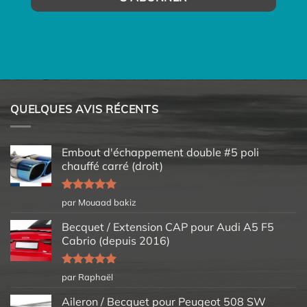
QUELQUES AVIS RÉCENTS
Embout d'échappement double #5 poli
chauffé carré (droit)
Note
5
sur
par Mouaad bakiz
5
Becquet / Extension CAP pour Audi A5 F5
Cabrio (depuis 2016)
Note
5
sur
par Raphaël
5
Aileron / Becquet pour Peugeot 508 SW