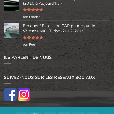
(2010 à Aujourd'hui)
Note
5
sur
par Fabrice
5
Becquet / Extension CAP pour Hyundai
Veloster MK1 Turbo (2012-2018)
Note
5
sur
par Paul
5
ILS PARLENT DE NOUS
SUIVEZ-NOUS SUR LES RÉSEAUX SOCIAUX