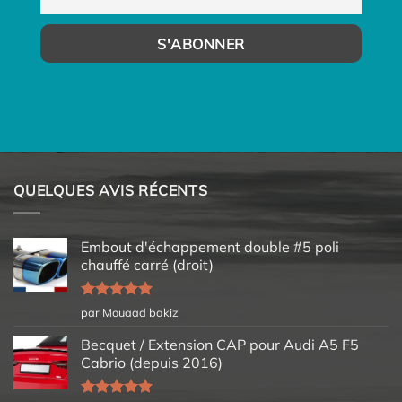
QUELQUES AVIS RÉCENTS
Embout d'échappement double #5 poli
chauffé carré (droit)
Note
5
sur
par Mouaad bakiz
5
Becquet / Extension CAP pour Audi A5 F5
Cabrio (depuis 2016)