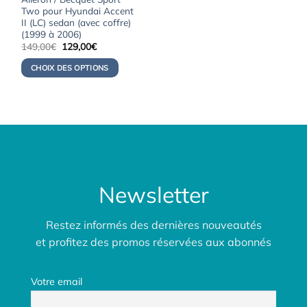
Two pour Hyundai Accent
II (LC) sedan (avec coffre)
(1999 à 2006)
Le
Le
149,00
€
129,00
€
prix
prix
initial
actuel
CHOIX DES OPTIONS
était :
est :
149,00€.
129,00€.
Newsletter
Restez informés des dernières nouveautés
et profitez des promos réservées aux abonnés
Votre email