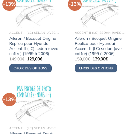
-13%
-13%
ACCENT II (LC) SEDAN (AVEC COFFRE) (1999-2006)
ACCENT II (LC) SEDAN (AVEC COFFRE) (1999-2006)
Aileron / Becquet Origine
Aileron / Becquet Origine
Replica pour Hyundai
Replica pour Hyundai
Accent II (LC) sedan (avec
Accent II (LC) sedan (avec
coffre) (1999 à 2006)
coffre) (1999 à 2006)
Le
Le
Le
Le
149,00
€
129,00
€
159,00
€
139,00
€
prix
prix
prix
prix
initial
actuel
initial
actuel
CHOIX DES OPTIONS
CHOIX DES OPTIONS
était :
est :
était :
est :
149,00€.
129,00€.
159,00€.
139,00€.
-13%
ACCENT II (LC) SEDAN (AVEC COFFRE) (1999-2006)
Aileron / Becquet Sport