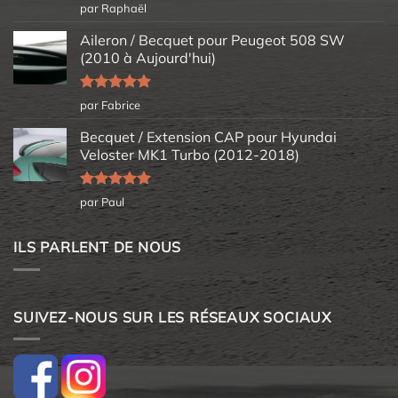
Note
5
sur
par Raphaël
5
Aileron / Becquet pour Peugeot 508 SW
(2010 à Aujourd'hui)
Note
5
sur
par Fabrice
5
Becquet / Extension CAP pour Hyundai
Veloster MK1 Turbo (2012-2018)
Note
5
sur
par Paul
5
ILS PARLENT DE NOUS
SUIVEZ-NOUS SUR LES RÉSEAUX SOCIAUX