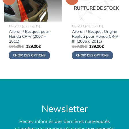
RUPTURE DE STOCK
CR-V III (2006-2011)
CR-V III (2006-2011)
Aileron / Becquet pour
Aileron / Becquet Origine
Honda CR-V (2007 –
Replica pour Honda CR-V
2011)
III (2006 à 2011)
Le
Le
Le
Le
161,00
€
129,00
€
159,00
€
139,00
€
prix
prix
prix
prix
initial
actuel
initial
actuel
CHOIX DES OPTIONS
CHOIX DES OPTIONS
était :
est :
était :
est :
161,00€.
129,00€.
159,00€.
139,00€.
Newsletter
Restez informés des dernières nouveautés
et profitez des promos réservées aux abonnés