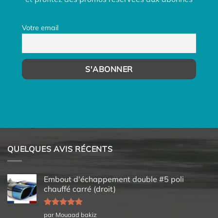
Votre email
QUELQUES AVIS RÉCENTS
Embout d'échappement double #5 poli
chauffé carré (droit)
Note
5
sur
par Mouaad bakiz