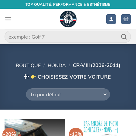
Passer
TOP QUALITÉ, PERFORMANCE & ESTHÉTISME
au
contenu
Recherche
pour :
BOUTIQUE
/
HONDA
/
CR-V III (2006-2011)
CHOISISSEZ VOTRE VOITURE
-20%
-13%