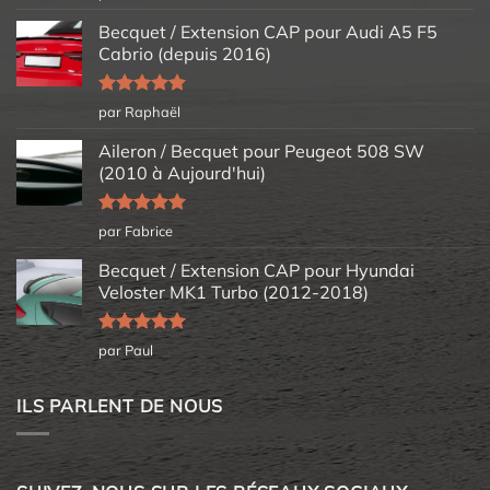
5
Becquet / Extension CAP pour Audi A5 F5
Cabrio (depuis 2016)
Note
5
sur
par Raphaël
5
Aileron / Becquet pour Peugeot 508 SW
(2010 à Aujourd'hui)
Note
5
sur
par Fabrice
5
Becquet / Extension CAP pour Hyundai
Veloster MK1 Turbo (2012-2018)
Note
5
sur
par Paul
5
ILS PARLENT DE NOUS