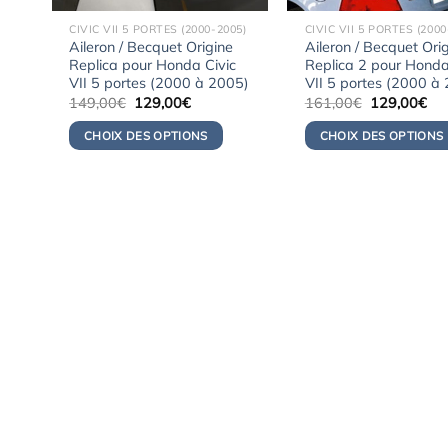
CIVIC VII 5 PORTES (2000-2005)
CIVIC VII 5 PORTES (2000
Aileron / Becquet Origine
Aileron / Becquet Ori
Replica pour Honda Civic
Replica 2 pour Honda
VII 5 portes (2000 à 2005)
VII 5 portes (2000 à
Le
Le
Le
Le
149,00
€
129,00
€
161,00
€
129,00
€
prix
prix
prix
pri
initial
actuel
initial
act
CHOIX DES OPTIONS
CHOIX DES OPTIONS
était :
est :
était :
est 
149,00€.
129,00€.
161,00€.
12