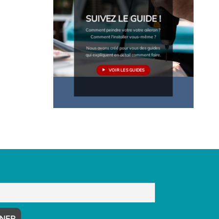
SUIVEZ LE GUIDE !
Comment peindre votre votre aileron ?
Comment l'installer vous-même ?
Nous avons créé pour vous des guides
qui expliquent en détail comment faire.
VOIR LES GUIDES