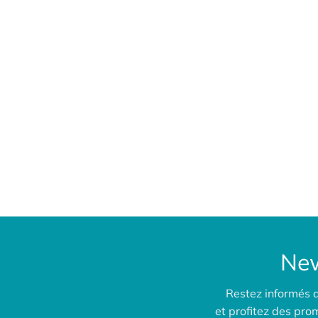
New
Restez informés 
et profitez des pr