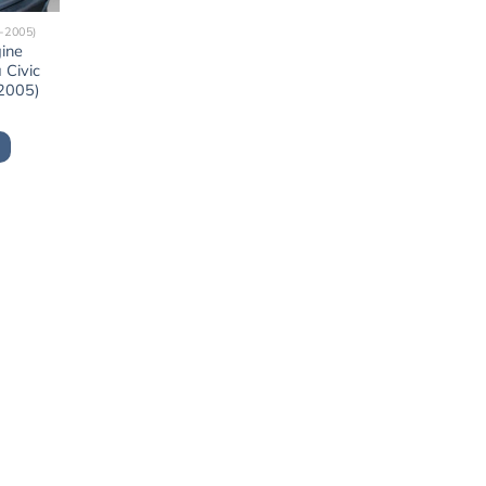
-2005)
gine
 Civic
 2005)
x
uel
:
9,00€.