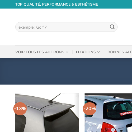
Passer
TOP QUALITÉ, PERFORMANCE & ESTHÉTISME
au
contenu
Recherche
pour :
VOIR TOUS LES AILERONS
FIXATIONS
BONNES AFF
-13%
-20%