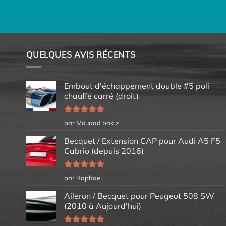
QUELQUES AVIS RÉCENTS
Embout d'échappement double #5 poli
chauffé carré (droit)
Note
5
sur
par Mouaad bakiz
5
Becquet / Extension CAP pour Audi A5 F5
Cabrio (depuis 2016)
Note
5
sur
par Raphaël
5
Aileron / Becquet pour Peugeot 508 SW
(2010 à Aujourd'hui)