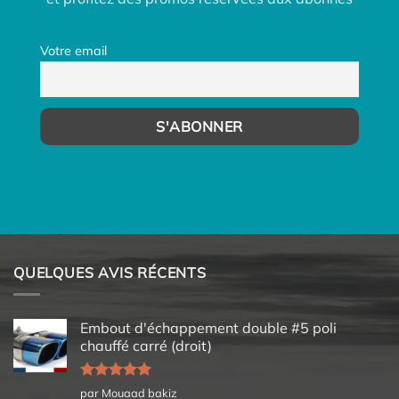
Votre email
QUELQUES AVIS RÉCENTS
Embout d'échappement double #5 poli
chauffé carré (droit)
Note
5
sur
par Mouaad bakiz