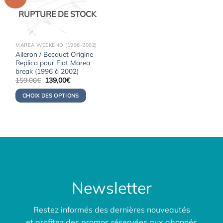
RUPTURE DE STOCK
MAREA WEEKEND (1996-2002)
Aileron / Becquet Origine
Replica pour Fiat Marea
break (1996 à 2002)
Le
Le
159,00
€
139,00
€
prix
prix
initial
actuel
CHOIX DES OPTIONS
était :
est :
159,00€.
139,00€.
Newsletter
Restez informés des dernières nouveautés
et profitez des promos réservées aux abonnés