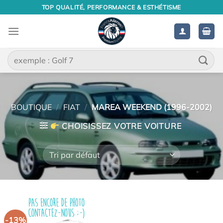
Passer
TOP QUALITÉ, PERFORMANCE & ESTHÉTISME
au
contenu
Recherche
pour :
BOUTIQUE
/
FIAT
/
MAREA WEEKEND (1996-2002)
CHOISISSEZ VOTRE VOITURE
-13%