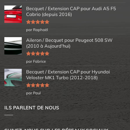
5
Becquet / Extension CAP pour Audi A5 F5
Cabrio (depuis 2016)
Note
5
sur
par Raphaël
5
Aileron / Becquet pour Peugeot 508 SW
(2010 à Aujourd'hui)
Note
5
sur
par Fabrice
5
Becquet / Extension CAP pour Hyundai
Veloster MK1 Turbo (2012-2018)
Note
5
sur
par Paul
5
ILS PARLENT DE NOUS