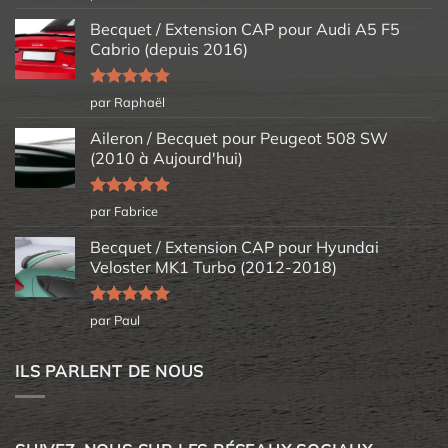
5
Becquet / Extension CAP pour Audi A5 F5
Cabrio (depuis 2016)
Note
5
sur
par Raphaël
5
Aileron / Becquet pour Peugeot 508 SW
(2010 à Aujourd'hui)
Note
5
sur
par Fabrice
5
Becquet / Extension CAP pour Hyundai
Veloster MK1 Turbo (2012-2018)
Note
5
sur
par Paul
5
ILS PARLENT DE NOUS