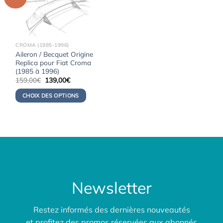
CROMA (1985-1996)
Aileron / Becquet Origine
Replica pour Fiat Croma
(1985 à 1996)
Le
Le
159,00
€
139,00
€
prix
prix
initial
actuel
CHOIX DES OPTIONS
était :
est :
159,00€.
139,00€.
Newsletter
Restez informés des dernières nouveautés
et profitez des promos réservées aux abonnés