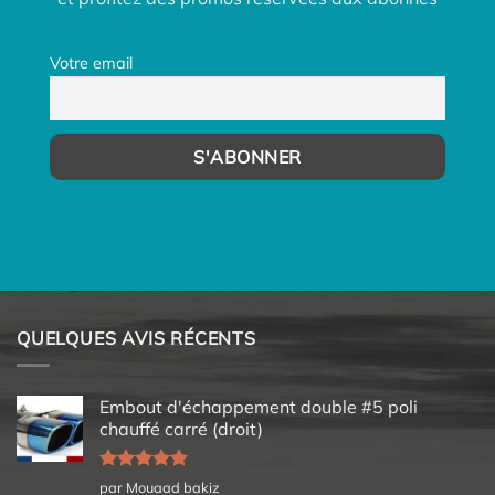
Votre email
QUELQUES AVIS RÉCENTS
Embout d'échappement double #5 poli
chauffé carré (droit)
Note
5
sur
par Mouaad bakiz