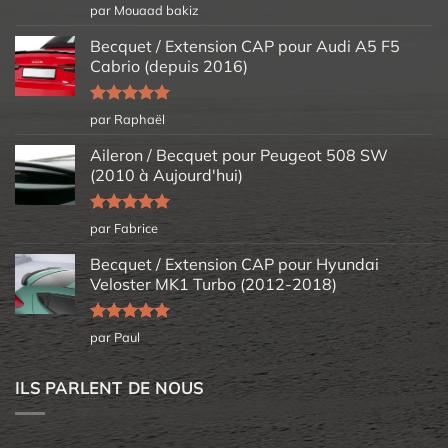
Note
5
sur
par Mouaad bakiz
5
Becquet / Extension CAP pour Audi A5 F5
Cabrio (depuis 2016)
Note
5
sur
par Raphaël
5
Aileron / Becquet pour Peugeot 508 SW
(2010 à Aujourd'hui)
Note
5
sur
par Fabrice
5
Becquet / Extension CAP pour Hyundai
Veloster MK1 Turbo (2012-2018)
Note
5
sur
par Paul
5
ILS PARLENT DE NOUS