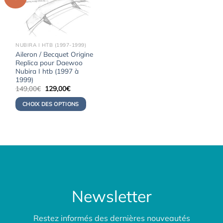
NUBIRA I HTB (1997-1999)
Aileron / Becquet Origine
Replica pour Daewoo
Nubira I htb (1997 à
1999)
Le
Le
149,00
€
129,00
€
prix
prix
initial
actuel
CHOIX DES OPTIONS
était :
est :
149,00€.
129,00€.
Newsletter
Restez informés des dernières nouveautés