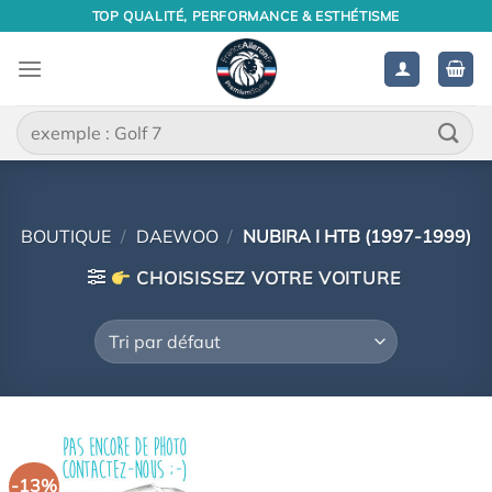
Passer
TOP QUALITÉ, PERFORMANCE & ESTHÉTISME
au
contenu
Recherche
pour :
BOUTIQUE
/
DAEWOO
/
NUBIRA I HTB (1997-1999)
CHOISISSEZ VOTRE VOITURE
-13%