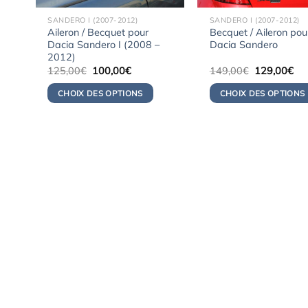
SANDERO I (2007-2012)
SANDERO I (2007-2012)
Aileron / Becquet pour
Becquet / Aileron pou
Dacia Sandero I (2008 –
Dacia Sandero
2012)
Le
Le
Le
Le
125,00
€
100,00
€
149,00
€
129,00
€
prix
prix
prix
pri
initial
actuel
initial
act
CHOIX DES OPTIONS
CHOIX DES OPTIONS
était :
est :
était :
est 
125,00€.
100,00€.
149,00€.
12