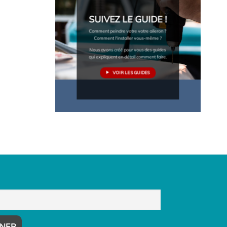
SUIVEZ LE GUIDE !
Comment peindre votre votre aileron ?
Comment l'installer vous-même ?
Nous avons créé pour vous des guides
qui expliquent en détail comment faire.
VOIR LES GUIDES