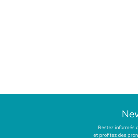
New
Restez informés 
et profitez des pr