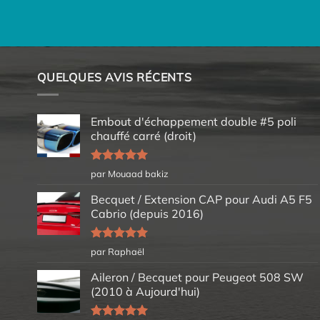
QUELQUES AVIS RÉCENTS
Embout d'échappement double #5 poli
chauffé carré (droit)
Note
5
sur
par Mouaad bakiz
5
Becquet / Extension CAP pour Audi A5 F5
Cabrio (depuis 2016)
Note
5
sur
par Raphaël
5
Aileron / Becquet pour Peugeot 508 SW
(2010 à Aujourd'hui)