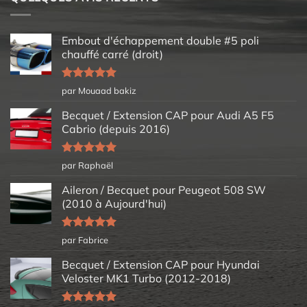
Embout d'échappement double #5 poli
chauffé carré (droit)
Note
5
sur
par Mouaad bakiz
5
Becquet / Extension CAP pour Audi A5 F5
Cabrio (depuis 2016)
Note
5
sur
par Raphaël
5
Aileron / Becquet pour Peugeot 508 SW
(2010 à Aujourd'hui)
Note
5
sur
par Fabrice
5
Becquet / Extension CAP pour Hyundai
Veloster MK1 Turbo (2012-2018)