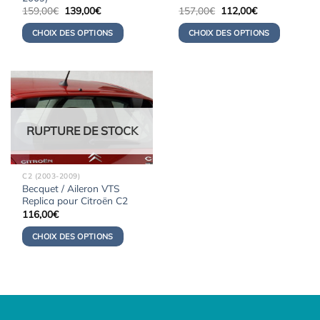
Le
Le
Le
Le
159,00
€
139,00
€
157,00
€
112,00
€
prix
prix
prix
prix
initial
actuel
initial
actuel
CHOIX DES OPTIONS
CHOIX DES OPTIONS
était :
est :
était :
est :
159,00€.
139,00€.
157,00€.
112,00€.
RUPTURE DE STOCK
C2 (2003-2009)
Becquet / Aileron VTS
Replica pour Citroën C2
116,00
€
CHOIX DES OPTIONS