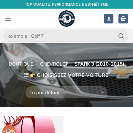
Passer
TOP QUALITÉ, PERFORMANCE & ESTHÉTISME
au
contenu
Recherche
pour :
BOUTIQUE
/
CHEVROLET
/
SPARK 3 (2010-2015)
CHOISISSEZ VOTRE VOITURE
-13%