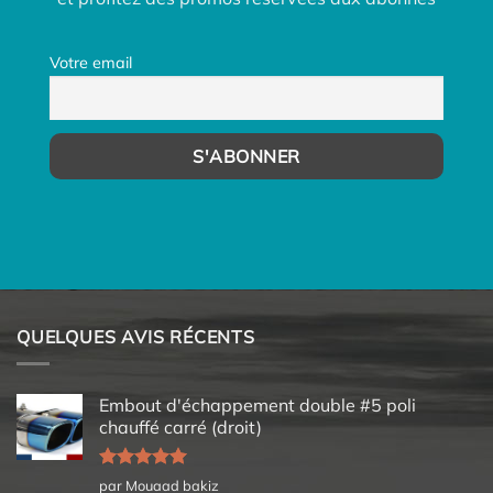
Votre email
QUELQUES AVIS RÉCENTS
Embout d'échappement double #5 poli
chauffé carré (droit)
Note
5
sur
par Mouaad bakiz