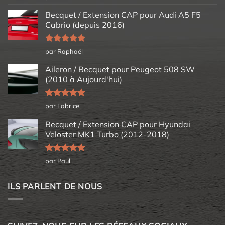
5
Becquet / Extension CAP pour Audi A5 F5
Cabrio (depuis 2016)
Note
5
sur
par Raphaël
5
Aileron / Becquet pour Peugeot 508 SW
(2010 à Aujourd'hui)
Note
5
sur
par Fabrice
5
Becquet / Extension CAP pour Hyundai
Veloster MK1 Turbo (2012-2018)
Note
5
sur
par Paul
5
ILS PARLENT DE NOUS