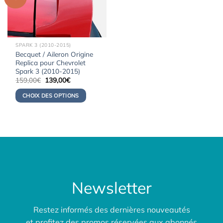
SPARK 3 (2010-2015)
Becquet / Aileron Origine
Replica pour Chevrolet
Spark 3 (2010-2015)
Le
Le
159,00
€
139,00
€
prix
prix
initial
actuel
CHOIX DES OPTIONS
était :
est :
159,00€.
139,00€.
Newsletter
Restez informés des dernières nouveautés
et profitez des promos réservées aux abonnés