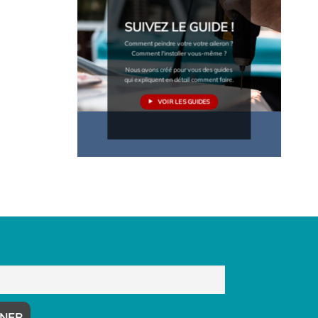
SUIVEZ LE GUIDE !
Comment peindre votre votre aileron ?
Comment l'installer vous-même ?
Nous avons créé pour vous des guides
qui expliquent en détail comment faire.
VOIR LES GUIDES