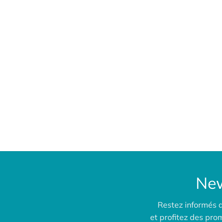
New
Restez informés 
et profitez des pr