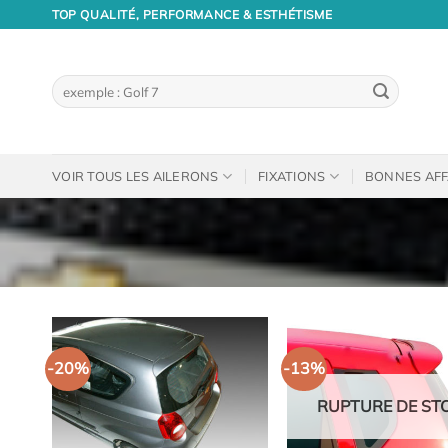
Passer
TOP QUALITÉ, PERFORMANCE & ESTHÉTISME
au
contenu
Recherche
pour :
VOIR TOUS LES AILERONS
FIXATIONS
BONNES AFF
-20%
-13%
RUPTURE DE ST