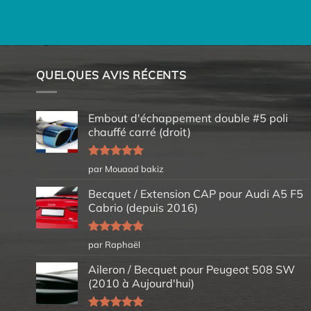
QUELQUES AVIS RÉCENTS
Embout d'échappement double #5 poli
chauffé carré (droit)
Note
5
sur
par Mouaad bakiz
5
Becquet / Extension CAP pour Audi A5 F5
Cabrio (depuis 2016)
Note
5
sur
par Raphaël
5
Aileron / Becquet pour Peugeot 508 SW
(2010 à Aujourd'hui)