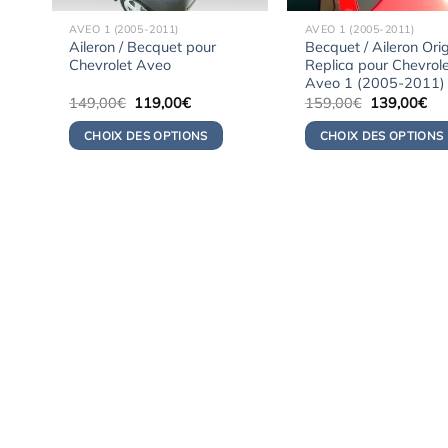
AVEO 1 (2005-2011)
AVEO 1 (2005-2011)
Aileron / Becquet pour
Becquet / Aileron Ori
Chevrolet Aveo
Replica pour Chevrole
Aveo 1 (2005-2011)
Le
Le
Le
Le
149,00
€
119,00
€
159,00
€
139,00
€
prix
prix
prix
pri
initial
actuel
initial
act
CHOIX DES OPTIONS
CHOIX DES OPTIONS
était :
est :
était :
est 
149,00€.
119,00€.
159,00€.
13