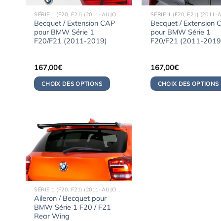
SÉRIE 1 (F20, F21) (2011-AUJOURD'HUI)
Becquet / Extension CAP
Becquet / Extension 
pour BMW Série 1
pour BMW Série 1
F20/F21 (2011-2019)
F20/F21 (2011-2019
167,00
€
167,00
€
CHOIX DES OPTIONS
CHOIX DES OPTIONS
SÉRIE 1 (F20, F21) (2011-AUJOURD'HUI)
Aileron / Becquet pour
BMW Série 1 F20 / F21
Rear Wing