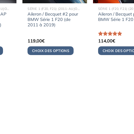
SÉRIE 1 (F20, F21) (2011-AUJOURD'HUI)
SÉRIE 1 (F20, F21) (2011-AUJOURD'HUI)
CAP
Aileron / Becquet #2 pour
Aileron / Becquet
BMW Série 1 F20 (de
BMW Série 1 F20
)
2011 à 2019)
119,00
€
Note
114,00
5.00
€
sur 5
CHOIX DES OPTIONS
CHOIX DES OPTI