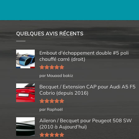
QUELQUES AVIS RÉCENTS
Embout d'échappement double #5 poli
chauffé carré (droit)
Note
5
sur
par Mouaad bakiz
5
Becquet / Extension CAP pour Audi A5 F5
Cabrio (depuis 2016)
Note
5
sur
par Raphaël
5
Aileron / Becquet pour Peugeot 508 SW
(2010 à Aujourd'hui)