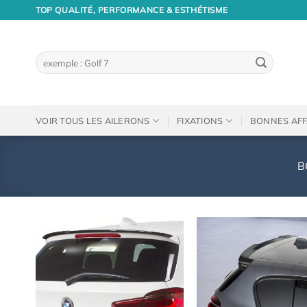
Passer
TOP QUALITÉ, PERFORMANCE & ESTHÉTISME
au
contenu
Recherche
pour :
VOIR TOUS LES AILERONS
FIXATIONS
BONNES AFF
B