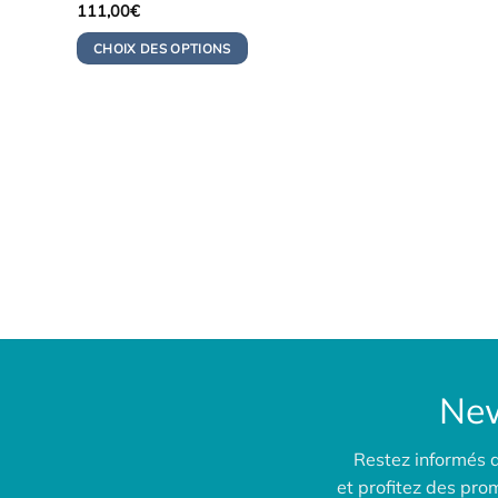
111,00
€
CHOIX DES OPTIONS
New
Restez informés 
et profitez des pr