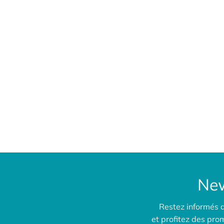
New
Restez informés 
et profitez des pr