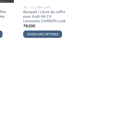
A6 - C4 (1994-1997)
ffre
Becquet / Lèvre de coffre
ine
pour Audi A6 C4
Limousine CARBON Look
78,00
€
CHOIX DES OPTIONS