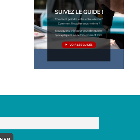
SUIVEZ LE GUIDE !
Comment peindre votre votre aileron ?
Comment l'installer vous-même ?
Nous avons créé pour vous des guides
qui expliquent en détail comment faire.
VOIR LES GUIDES