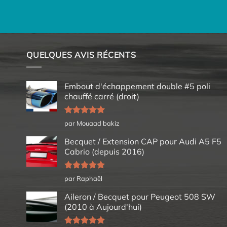
QUELQUES AVIS RÉCENTS
Embout d'échappement double #5 poli
chauffé carré (droit)
Note
5
sur
par Mouaad bakiz
5
Becquet / Extension CAP pour Audi A5 F5
Cabrio (depuis 2016)
Note
5
sur
par Raphaël
5
Aileron / Becquet pour Peugeot 508 SW
(2010 à Aujourd'hui)