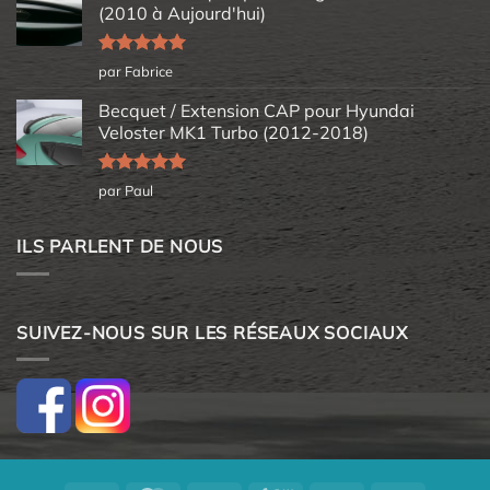
(2010 à Aujourd'hui)
Note
5
sur
par Fabrice
5
Becquet / Extension CAP pour Hyundai
Veloster MK1 Turbo (2012-2018)
Note
5
sur
par Paul
5
ILS PARLENT DE NOUS
SUIVEZ-NOUS SUR LES RÉSEAUX SOCIAUX