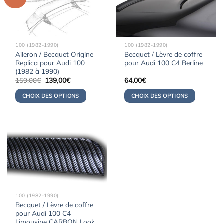
100 (1982-1990)
100 (1982-1990)
Aileron / Becquet Origine
Becquet / Lèvre de coffre
Replica pour Audi 100
pour Audi 100 C4 Berline
(1982 à 1990)
Le
Le
159,00
€
139,00
€
64,00
€
prix
prix
initial
actuel
CHOIX DES OPTIONS
CHOIX DES OPTIONS
était :
est :
159,00€.
139,00€.
100 (1982-1990)
Becquet / Lèvre de coffre
pour Audi 100 C4
Limousine CARBON Look