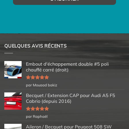
QUELQUES AVIS RÉCENTS
Embout d'échappement double #5 poli
chauffé carré (droit)
Note
5
sur
par Mouaad bakiz
5
Becquet / Extension CAP pour Audi A5 F5
Cabrio (depuis 2016)
Note
5
sur
par Raphaël
5
Aileron / Becquet pour Peugeot 508 SW