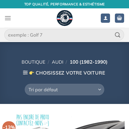
Passer
TOP QUALITÉ, PERFORMANCE & ESTHÉTISME
au
contenu
Recherche
pour :
BOUTIQUE
/
AUDI
/
100 (1982-1990)
CHOISISSEZ VOTRE VOITURE
-13%