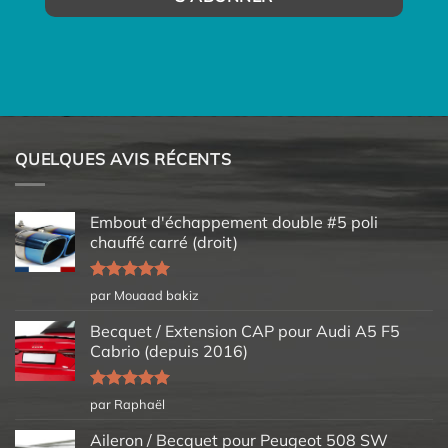
QUELQUES AVIS RÉCENTS
Embout d'échappement double #5 poli
chauffé carré (droit)
Note
5
sur
par Mouaad bakiz
5
Becquet / Extension CAP pour Audi A5 F5
Cabrio (depuis 2016)
Note
5
sur
par Raphaël
5
Aileron / Becquet pour Peugeot 508 SW