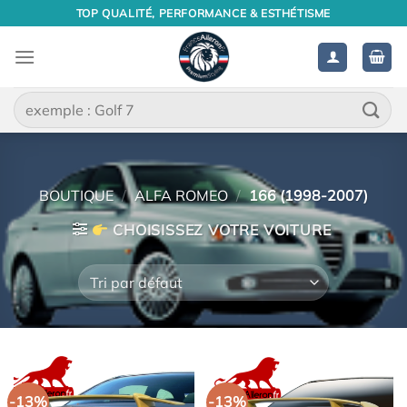
Passer
TOP QUALITÉ, PERFORMANCE & ESTHÉTISME
au
contenu
Recherche
pour :
BOUTIQUE
/
ALFA ROMEO
/
166 (1998-2007)
CHOISISSEZ VOTRE VOITURE
-13%
-13%