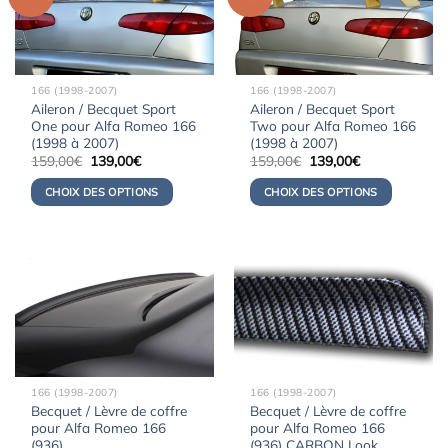
166 (1998-2007)
166 (1998-2007)
Aileron / Becquet Sport
Aileron / Becquet Sport
One pour Alfa Romeo 166
Two pour Alfa Romeo 166
(1998 à 2007)
(1998 à 2007)
Le
Le
Le
Le
159,00
€
139,00
€
159,00
€
139,00
€
prix
prix
prix
prix
initial
actuel
initial
actuel
CHOIX DES OPTIONS
CHOIX DES OPTIONS
était :
est :
était :
est :
159,00€.
139,00€.
159,00€.
139,00€.
166 (1998-2007)
166 (1998-2007)
Becquet / Lèvre de coffre
Becquet / Lèvre de coffre
pour Alfa Romeo 166
pour Alfa Romeo 166
(936)
(936) CARBON Look