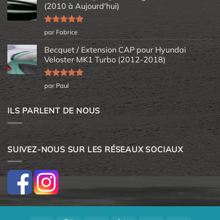
(2010 à Aujourd'hui)
Note
5
sur
par Fabrice
5
Becquet / Extension CAP pour Hyundai
Veloster MK1 Turbo (2012-2018)
Note
5
sur
par Paul
5
ILS PARLENT DE NOUS
SUIVEZ-NOUS SUR LES RÉSEAUX SOCIAUX